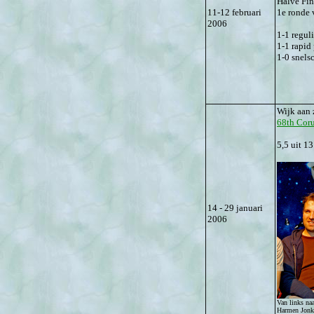
Halve Fi
11-12 februari
1e ronde 
2006
1-1 reguli
1-1 rapid 
1-0 snels
Wijk aan 
68th Cor
5,5 uit 13
14 - 29 januari
2006
Van links na
Harmen Jonkm