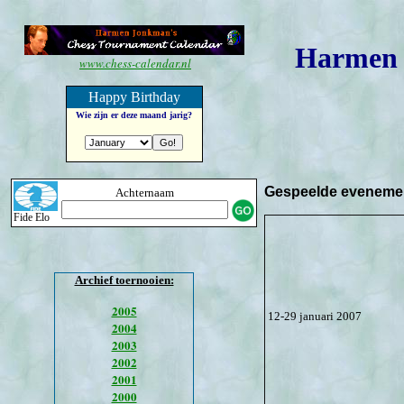
Harmen 
www.chess-calendar.nl
Happy Birthday
Wie zijn er deze maand jarig?
Gespeelde evenemen
Achternaam
Fide Elo
Archief toernooien:
2005
12-29 januari 2007
2004
2003
2002
2001
2000