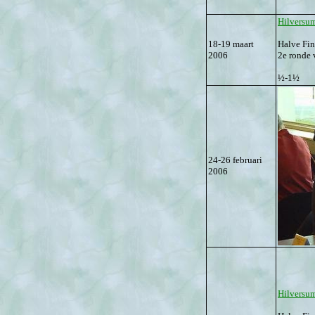
Hilversum
18-19 maart
Halve Fi
2006
2e ronde 
½-1½
24-26 februari
2006
Hilversum